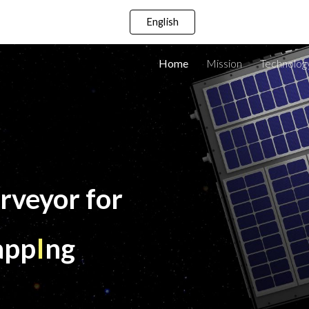
English
ip to main content
Skip to navigat
Home
Mission
Technolog
rveyor for
app
I
ng