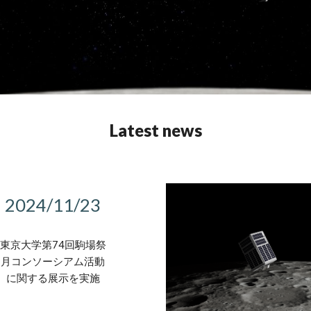
Latest news
202
4
/
11
/2
3
東京大学第74回駒場祭
月コンソーシアム活動
に関する展示を実施