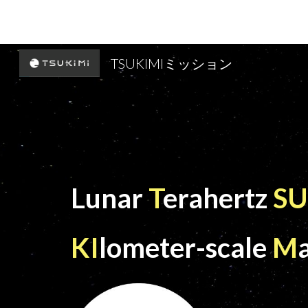
Sk
TSUKIMIミッション
Lunar
T
erahertz
SU
KI
lometer-scale
M