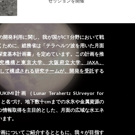
セッションを開催
の開発利用に関し、我が国がICT分野において戦
くために、総務省は「
テラヘルツ波を用いた月面
探査基本計画書
」を定めています。この計画を推
究機構と東京大学、大阪府立大学、JAXA、
心として構成される研究チームが、開発を受託
する
画（Lunar Terahertz SUrveyor for
MappIng）と名づけ、地下数十cmまでの水氷や金属資源の
つ情報取得を主目的とした、月面の広域な水エネ
います。
MI計画についてご紹介するとともに、我々が目指す