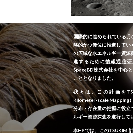
国際的に進められている月
略的かつ優位に推進してい
の広域な水エネルギー資源
進するために
情報通信研
SpaceBD株式会社を中
こととなりました。
我々は、この計画をTSUKIMI計
KIlometer-scale 
分布・存在量の把握に役立
ルギー資源探査を進行して
本HPでは、このTSUKI