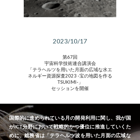
2023/10/17
第67回
宇宙科学技術連合講演会
「テラヘルツを用いた月面の広域な水エ
ネルギー資源探査2023 -宝の地図を作る
TSUKIMI-」
セッションを開催
国際的に進められている月の開発利用に関し、我が国
がICT分野において戦略的かつ優位に推進していくた
めに、総務省は「
テラヘルツ波を用いた月面の広域な