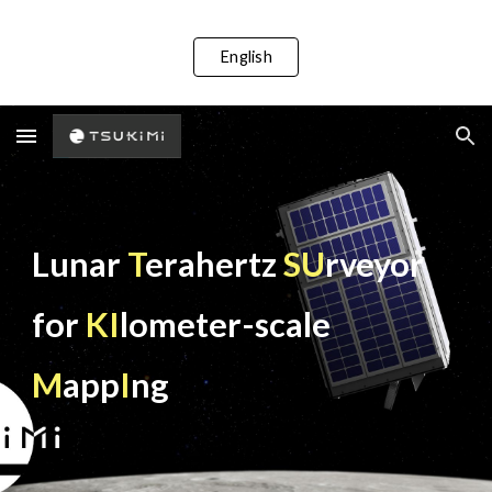
Skip to main content
Skip to navigation
English
Lunar
T
erahertz
SU
rveyor
for
KI
lometer-scale
M
app
I
ng