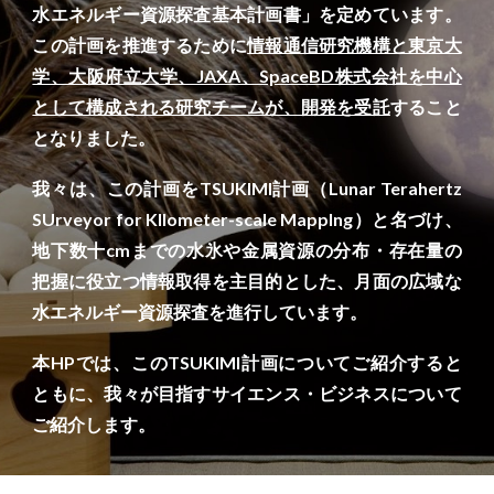
水エネルギー資源探査基本計画書
」を定めています。
この計画を推進するために
情報通信研究機構と東京大
学、大阪府立大学、JAXA、SpaceBD株式会社を中心
として構成される研究チームが、開発を受託
すること
となりました。
我々は、この計画をTSUKIMI計画（Lunar Terahertz
SUrveyor for KIlometer-scale MappIng）と名づけ、
地下数十cmまでの水氷や金属資源の分布・存在量の
把握に役立つ情報取得を主目的とした、月面の広域な
水エネルギー資源探査を進行しています。
本HPでは、このTSUKIMI計画についてご紹介すると
ともに、我々が目指すサイエンス・ビジネスについて
ご紹介します。